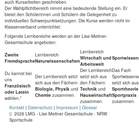
auch Kursarbeiten geschrieben.
Der Wahlpflichtbereich nimmt eine bedeutende Stellung ein. Er
bietet den Schülerinnen und Schülern die Gelegenheit zu
individuellen Schwerpunktsetzungen. Die Kurse werden nicht im
Klassenverband unterrichtet.
Folgende Lernbereiche werden an der Lise-Meitner-
Gesamtschule angeboten:
Lernbereich
Zweite
Lernbereich
Wirtschaft und
Sportwissen
Fremdsprache
Naturwissenschaften
Arbeitswelt
Der Lernbereich
Das Fach
Du kannst bei
Der Lernbereich setzt
setzt sich aus
Sportwissens
uns
sich aus den Fächern
den Fächern
setzt sich aus
Französisch
Biologie, Physik
und
Technik
und
Sporttheorie
oder Latein
Chemie
zusammen.
Hauswirtschaft
Sportpraxis
wählen.*
zusammen.
zusammen.
Kontakt
|
Datenschutz
|
Impressum
|
Glossar
2026 LMG - Lise Meitner Gesamtschule - NRW
Sportschule