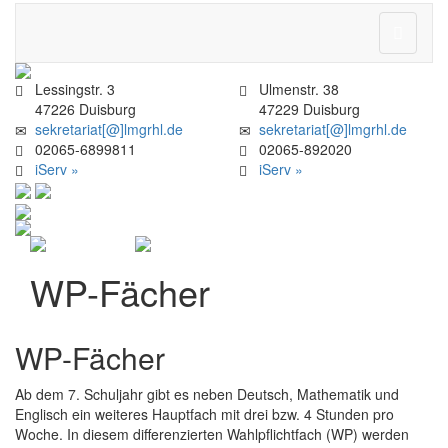
Navigati
ein-/aus
Lessingstr. 3
Ulmenstr. 38
47226 Duisburg
47229 Duisburg
sekretariat[@]lmgrhl.de
sekretariat[@]lmgrhl.de
02065-6899811
02065-892020
iServ »
iServ »
WP-Fächer
WP-Fächer
Ab dem 7. Schuljahr gibt es neben Deutsch, Mathematik und
Englisch ein weiteres Hauptfach mit drei bzw. 4 Stunden pro
Woche. In diesem differenzierten Wahlpflichtfach (WP) werden