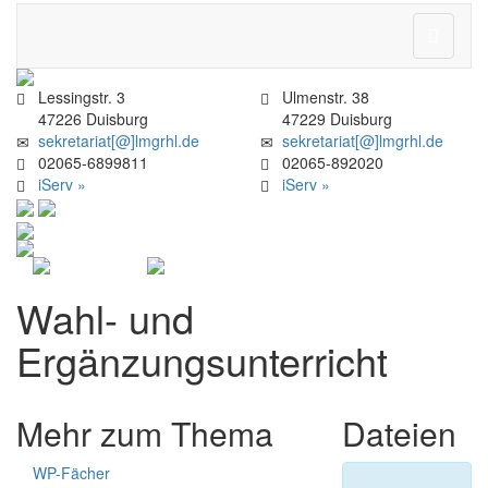
Navigati
ein-/aus
Lessingstr. 3
Ulmenstr. 38
47226 Duisburg
47229 Duisburg
sekretariat[@]lmgrhl.de
sekretariat[@]lmgrhl.de
02065-6899811
02065-892020
iServ »
iServ »
Wahl- und
Ergänzungsunterricht
Mehr zum Thema
Dateien
WP-Fächer