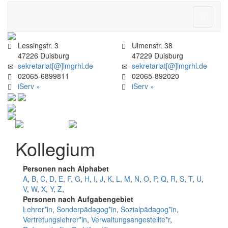
Navigati
ein-/aus
Lessingstr. 3
Ulmenstr. 38
47226 Duisburg
47229 Duisburg
sekretariat[@]lmgrhl.de
sekretariat[@]lmgrhl.de
02065-6899811
02065-892020
iServ »
iServ »
Kollegium
Personen nach Alphabet
A
,
B
,
C
,
D
,
E
,
F
,
G
,
H
,
I
,
J
,
K
,
L
,
M
,
N
,
O
,
P
,
Q
,
R
,
S
,
T
,
U
,
V
,
W
,
X
,
Y
,
Z
,
Personen nach Aufgabengebiet
Lehrer*in
,
Sonderpädagog*in
,
Sozialpädagog*in
,
Vertretungslehrer*in
,
Verwaltungsangestellte*r
,