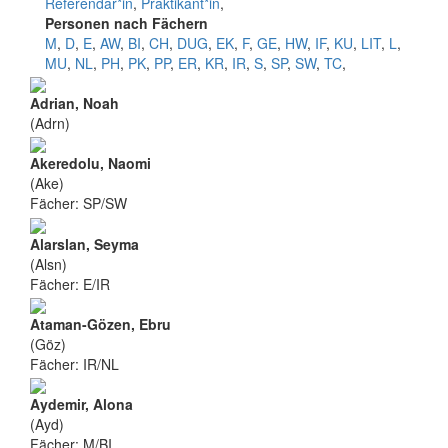
Referendar*in
,
Praktikant*in
,
Personen nach Fächern
M
,
D
,
E
,
AW
,
BI
,
CH
,
DUG
,
EK
,
F
,
GE
,
HW
,
IF
,
KU
,
LIT
,
L
,
MU
,
NL
,
PH
,
PK
,
PP
,
ER
,
KR
,
IR
,
S
,
SP
,
SW
,
TC
,
Adrian, Noah
(Adrn)
Akeredolu, Naomi
(Ake)
Fächer: SP/SW
Alarslan, Seyma
(Alsn)
Fächer: E/IR
Ataman-Gözen, Ebru
(Göz)
Fächer: IR/NL
Aydemir, Alona
(Ayd)
Fächer: M/BI