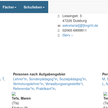
Fächer
Schulleben
Lessingstr. 3
47226 Duisburg
sekretariat[@]lmgrhl.de
02065-6899811
iServ »
Personen nach Aufgabengebiet
Per
S
,
T
,
Lehrer*in
,
Sonderpädagog*in
,
Sozialpädagog*in
,
M
,
Vertretungslehrer*in
,
Verwaltungsangestellte*r
,
L
,
Referendar*in
,
Praktikant*in
,
Tefs, Maren
Te
(Tfs)
(Te
Fächer: M
Fä