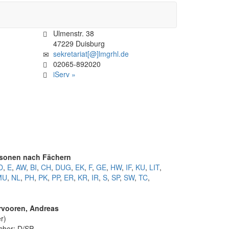
Ulmenstr. 38
47229 Duisburg
sekretariat[@]lmgrhl.de
02065-892020
iServ »
sonen nach Fächern
D
,
E
,
AW
,
BI
,
CH
,
DUG
,
EK
,
F
,
GE
,
HW
,
IF
,
KU
,
LIT
,
MU
,
NL
,
PH
,
PK
,
PP
,
ER
,
KR
,
IR
,
S
,
SP
,
SW
,
TC
,
rvooren, Andreas
r)
cher: D/SP