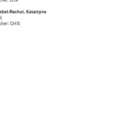
iebel-Rachut, Katarzyna
i)
cher: CH/S