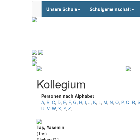
Unsere Schule
Schulgemeinschaft
Kollegium
Personen nach Alphabet
A
,
B
,
C
,
D
,
E
,
F
,
G
,
H
,
I
,
J
,
K
,
L
,
M
,
N
,
O
,
P
,
Q
,
R
,
U
,
V
,
W
,
X
,
Y
,
Z
,
Taş, Yasemin
(Tas)
Fächer: D/L