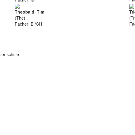
Theobald, Tim
Tr
(The)
(Tr
Fächer: BI/CH
Fä
ortschule