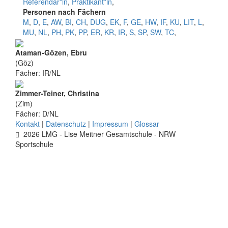
Referendar*in
,
Praktikant*in
,
Personen nach Fächern
M
,
D
,
E
,
AW
,
BI
,
CH
,
DUG
,
EK
,
F
,
GE
,
HW
,
IF
,
KU
,
LIT
,
L
,
MU
,
NL
,
PH
,
PK
,
PP
,
ER
,
KR
,
IR
,
S
,
SP
,
SW
,
TC
,
Ataman-Gözen, Ebru
(Göz)
Fächer: IR/NL
Zimmer-Teiner, Christina
(Zim)
Fächer: D/NL
Kontakt
|
Datenschutz
|
Impressum
|
Glossar
2026 LMG - Lise Meitner Gesamtschule - NRW
Sportschule