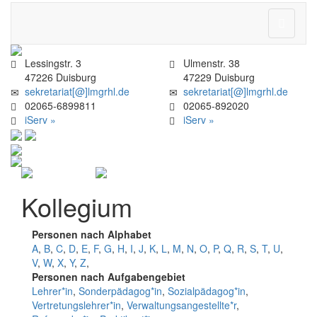
Navigati
ein-/aus
Lessingstr. 3
Ulmenstr. 38
47226 Duisburg
47229 Duisburg
sekretariat[@]lmgrhl.de
sekretariat[@]lmgrhl.de
02065-6899811
02065-892020
iServ »
iServ »
Kollegium
Personen nach Alphabet
A
,
B
,
C
,
D
,
E
,
F
,
G
,
H
,
I
,
J
,
K
,
L
,
M
,
N
,
O
,
P
,
Q
,
R
,
S
,
T
,
U
,
V
,
W
,
X
,
Y
,
Z
,
Personen nach Aufgabengebiet
Lehrer*in
,
Sonderpädagog*in
,
Sozialpädagog*in
,
Vertretungslehrer*in
,
Verwaltungsangestellte*r
,